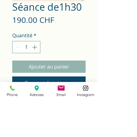
Séance de1h30
Prix
190.00 CHF
Quantité
*
Ajouter au panier
Commander et payer
Phone
Adresse
Email
Instagram
Valable pour la séance de votre
choix : massage thérapeutique,
drainage lymphatique ou
réflexologie plantaire (1h30).
Une séance longue pour un travail
en profondeur et une détente